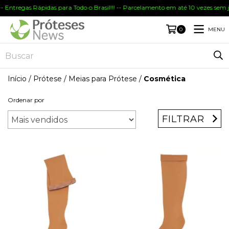
ntregas Rápidas para Todo o Brasil!!! -- Parcelamento em até 10 vezes sem jur
MENU
0
Início
/
Prótese
/
Meias para Prótese
/
Cosmética
Ordenar por
FILTRAR