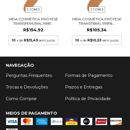
2 CORES
2 CORES
MEIA COSMÉTICA PRÓTESE
MEIA COSMÉTICA PRÓTESE
TRANSFEMURAL 99B1...
TRANSTIBIAL 99B16...
R$154,92
R$105,34
10
x de
R$15,49
sem juros
10
x de
R$10,53
sem juros
NAVEGAÇÃO
Perguntas Frequentes
Formas de Pagamento
Trocas e Devoluções
Prazos e Entregas
Como Comprar
Política de Privacidade
MEIOS DE PAGAMENTO