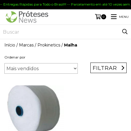
- Entregas Rápidas para Todo o Brasil!!! -- Parcelamento em até 10 vezes sem 
MENU
0
Início
/
Marcas
/
Prokinetics
/
Malha
Ordenar por
FILTRAR