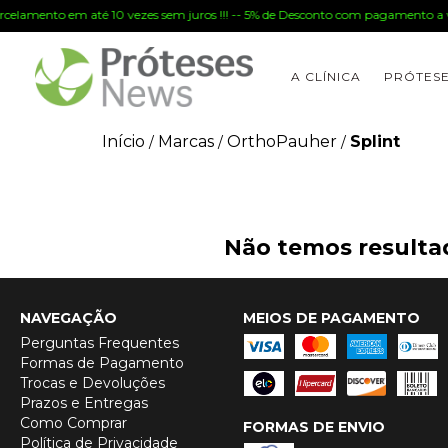
arcelamento em até 10 vezes sem juros !!! -- 5% de Desconto com pagamento a vi
A CLÍNICA
PRÓTES
Início
Marcas
OrthoPauher
Splint
/
/
/
Não temos resultad
NAVEGAÇÃO
MEIOS DE PAGAMENTO
Perguntas Frequentes
Formas de Pagamento
Trocas e Devoluções
Prazos e Entregas
Como Comprar
FORMAS DE ENVIO
Política de Privacidade