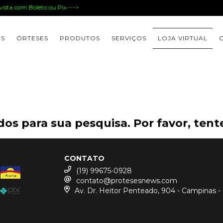
sta com Boleto ou Pix --->
ES
ÓRTESES
PRODUTOS
SERVIÇOS
LOJA VIRTUAL
os para sua pesquisa. Por favor, tente
CONTATO
(19) 99675-0928
contato@protesesnews.com
Av. Dr. Heitor Penteado, 904 - Campinas -