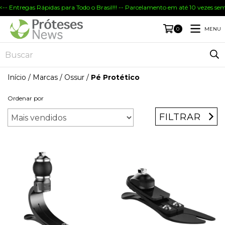
-- Entregas Rápidas para Todo o Brasil!!! -- Parcelamento em até 10 vezes sem
MENU
0
Início
/
Marcas
/
Ossur
/
Pé Protético
Ordenar por
FILTRAR