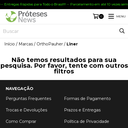
-- Entregas Rápidas para Todo o Brasil!!! -- Parcelamento em até 10 vezes sem
MENU
0
Início
/
Marcas
/
OrthoPauher
/
Liner
Não temos resultados para sua
pesquisa. Por favor, tente com outros
filtros
NAVEGAÇÃO
Perguntas Frequentes
Formas de Pagamento
Trocas e Devoluções
Prazos e Entregas
Como Comprar
Política de Privacidade