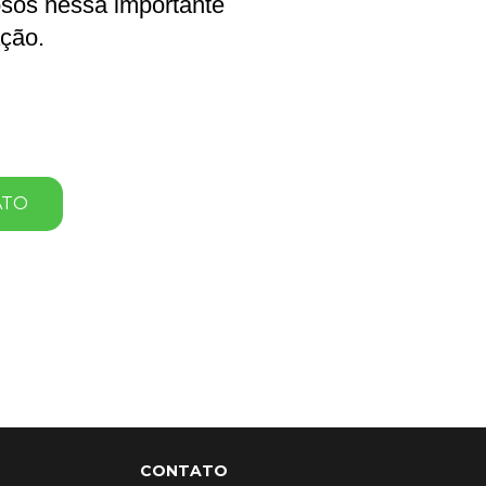
osos nessa importante
ção.
ATO
CONTATO