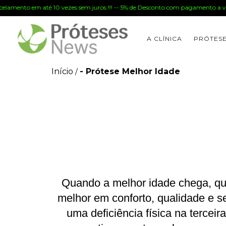
elamento em até 10 vezes sem juros !!! -- 5% de Desconto com pagamento a vist
A CLÍNICA
PRÓTES
Início
- Prótese Melhor Idade
/
Quando a melhor idade chega, qu
melhor em conforto, qualidade e s
uma deficiência física na terceira