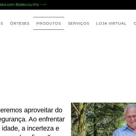
a com Boleto ou Pix --->
ES
ÓRTESES
PRODUTOS
SERVIÇOS
LOJA VIRTUAL
eremos aproveitar do
egurança. Ao enfrentar
 idade, a incerteza e