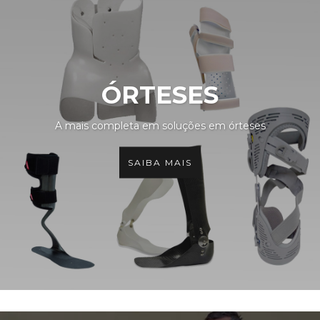
ÓRTESES
A mais completa em soluções em órteses
SAIBA MAIS